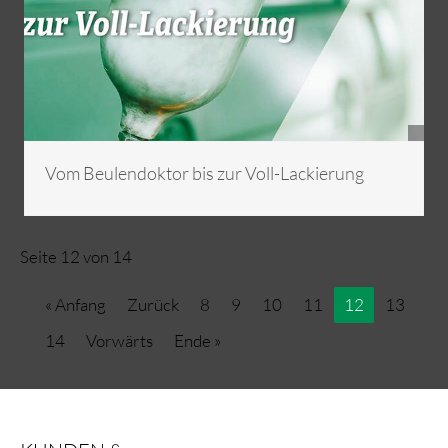
Vom Beulendoktor bis zur Voll-Lackierung
Seite 12 von 14
« Anfang
Zurück
8
9
10
11
12
13
14
Vorwärts
Ende »