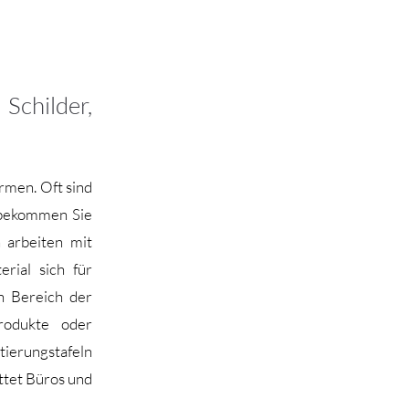
childer,
rmen. Oft sind
 bekommen Sie
n arbeiten mit
rial sich für
n Bereich der
rodukte oder
tierungstafeln
ttet Büros und