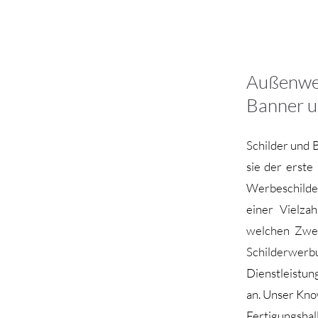
Außenwe
Banner 
Schilder und 
sie der erst
Werbeschilder
einer Vielza
welchen Zwec
Schilderwer
Dienstleistun
an. Unser Kno
Fertigungshal