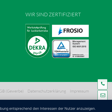
WIR SIND ZERTIFIZIERT
Te
GB (Gewerbe)
Datenschutzerklärung
Impressum
Ma
Ko
erbung entsprechend den Interessen der Nutzer anzuzeigen.