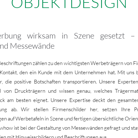
OBJEKTDESIGN
rbung wirksam in Szene gesetzt – S
und Messewände
Beschriftungen zählen zu den wichtigsten Werbeträgern von Fi
e Kontakt, den ein Kunde mit dem Unternehmen hat. Mit uns
, die positive Botschaften transportieren. Unsere Experte
hl von Druckträgern und wissen genau, welches Trägermate
k am besten eignet. Unsere Expertise deckt den gesamte
bung ab. Wir stellen Firmenschilder her, setzen Ihre P
gen auf Werbetafeln in Szene und fertigen übersichtliche Orien
whow ist bei der Gestaltung von Messewänden gefragt und sta
len mit Hinweisschildern und Beschriftungen aus.