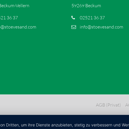
Beckum-Vellern
59269 Beckum
21 36 37
02521 36 37
o@stoevesand.com
info@stoevesand.com
AGB (Privat)
A
von Dritten, um ihre Dienste anzubieten, stetig zu verbessern und W