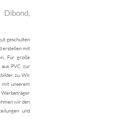
 Dibond,
gut geschulten
 erstellen mit
en. Für große
n aus PVC zur
kbilder zu. Wir
n mit unserem
en Werbeträger
nehmen wir den
eilungen und