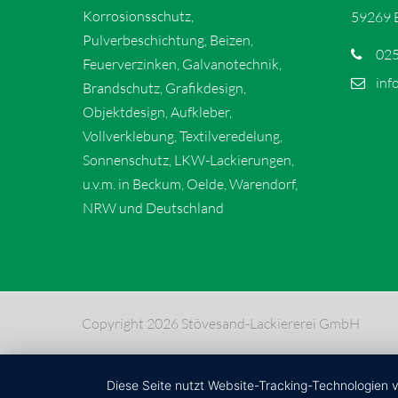
Korrosionsschutz,
59269 
Pulverbeschichtung, Beizen,
025
Feuerverzinken, Galvanotechnik,
inf
Brandschutz, Grafikdesign,
Objektdesign, Aufkleber,
Vollverklebung, Textilveredelung,
Sonnenschutz, LKW-Lackierungen,
u.v.m. in Beckum, Oelde, Warendorf,
NRW und Deutschland
Copyright 2026 Stövesand-Lackiererei GmbH
Diese Seite nutzt Website-Tracking-Technologien 