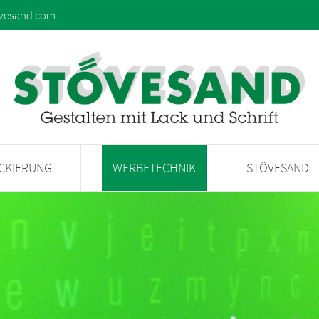
vesand.com
ACKIERUNG
WERBETECHNIK
STÖVESAND