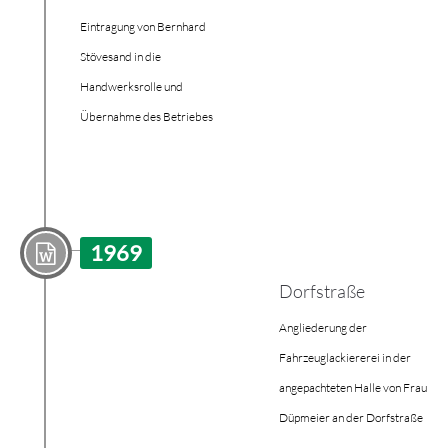
Eintragung von Bernhard
Stövesand in die
Handwerksrolle und
Übernahme des Betriebes
1969
Dorfstraße
Angliederung der
Fahrzeuglackiererei in der
angepachteten Halle von Frau
Düpmeier an der Dorfstraße