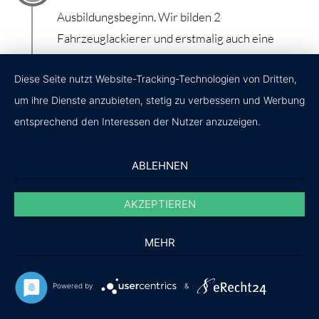
Ausbildungsbeginn. Wir bilden 2
Fahrzeuglackierer und erstmalig auch eine
Schilder-und Lichtreklameherstellerin aus. Wir
Diese Seite nutzt Website-Tracking-Technologien von Dritten,
wünschen allen Azubis eine erfolgreiche
um ihre Dienste anzubieten, stetig zu verbessern und Werbung
Ausbildung.
entsprechend den Interessen der Nutzer anzuzeigen.
24.06.2017
ABLEHNEN
Die Familie Stövesand erweitert sich. Jette
AKZEPTIEREN
Stövesand wird am 24.6.2017 um 17.05 h
geboren.
MEHR
Powered by
&
28.07.2017