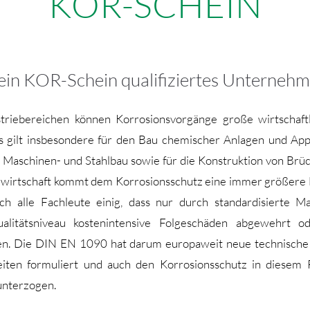
KOR-SCHEIN
 ein KOR-Schein qualifiziertes Unterneh
ustriebereichen können Korrosionsvorgänge große wirtschaft
s gilt insbesondere für den Bau chemischer Anlagen und App
, Maschinen- und Stahlbau sowie für die Konstruktion von Brü
ewirtschaft kommt dem Korrosionsschutz eine immer größere
ich alle Fachleute einig, dass nur durch standardisierte 
litätsniveau kostenintensive Folgeschäden abgewehrt o
n. Die DIN EN 1090 hat darum europaweit neue technische 
eiten formuliert und auch den Korrosionsschutz in diesem
unterzogen.