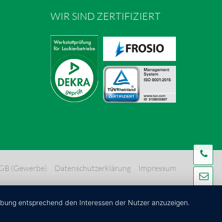
WIR SIND ZERTIFIZIERT
Te
GB (Gewerbe)
Datenschutzerklärung
Impressum
Ma
Ko
erbung entsprechend den Interessen der Nutzer anzuzeigen.