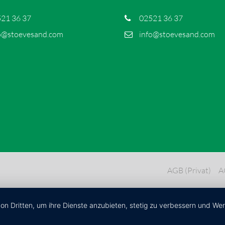
21 36 37
02521 36 37
o@stoevesand.com
info@stoevesand.com
AGB (Privat)
A
von Dritten, um ihre Dienste anzubieten, stetig zu verbessern und W