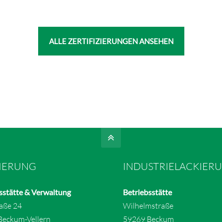
ALLE ZERTIFIZIERUNGEN ANSEHEN
IERUNG
INDUSTRIELACKIER
sstätte & Verwaltung
Betriebsstätte
raße 24
Wilhelmstraße
Beckum-Vellern
59269 Beckum