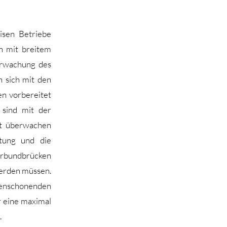
isen Betriebe
n mit breitem
erwachung des
n sich mit den
n vorbereitet
sind mit der
ht überwachen
itung und die
Verbundbrücken
werden müssen.
censchonenden
r eine maximal
.