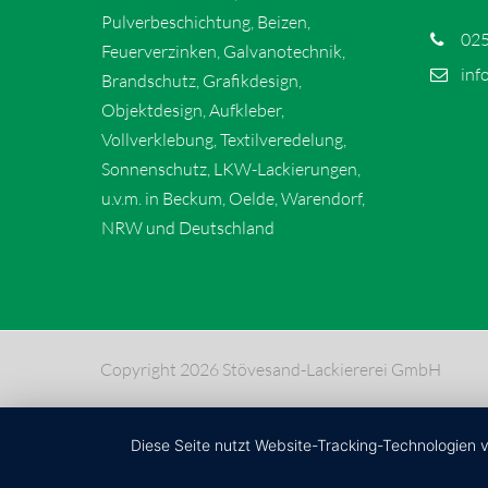
Pulverbeschichtung, Beizen,
025
Feuerverzinken, Galvanotechnik,
inf
Brandschutz, Grafikdesign,
Objektdesign, Aufkleber,
Vollverklebung, Textilveredelung,
Sonnenschutz, LKW-Lackierungen,
u.v.m. in Beckum, Oelde, Warendorf,
NRW und Deutschland
Copyright 2026 Stövesand-Lackiererei GmbH
Diese Seite nutzt Website-Tracking-Technologien 