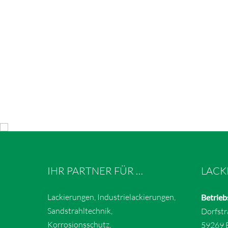
IHR PARTNER FÜR …
LACK
Lackierungen, Industrielackierungen,
Betrieb
Sandstrahltechnik,
Dorfst
Korrosionsschutz,
59269 