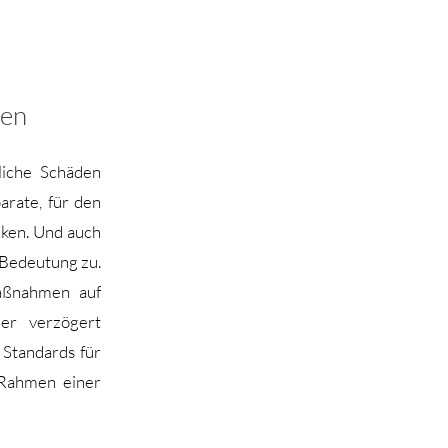
men
liche Schäden
arate, für den
cken. Und auch
 Bedeutung zu.
Maßnahmen auf
der verzögert
Standards für
 Rahmen einer