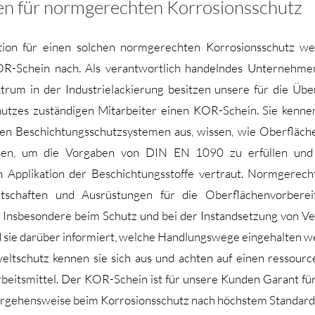
en für normgerechten Korrosionsschutz
ation für einen solchen normgerechten Korrosionsschutz we
R-Schein nach. Als verantwortlich handelndes Unternehme
trum in der Industrielackierung besitzen unsere für die Üb
utzes zuständigen Mitarbeiter einen KOR-Schein. Sie kenne
en Beschichtungsschutzsystemen aus, wissen, wie Oberfläche
en, um die Vorgaben von DIN EN 1090 zu erfüllen und 
n Applikation der Beschichtungsstoffe vertraut. Normgerec
tschaften und Ausrüstungen für die Oberflächenvorbere
 Insbesondere beim Schutz und bei der Instandsetzung von 
d sie darüber informiert, welche Handlungswege eingehalten 
ltschutz kennen sie sich aus und achten auf einen ressour
rbeitsmittel. Der KOR-Schein ist für unsere Kunden Garant fü
orgehensweise beim Korrosionsschutz nach höchstem Standard