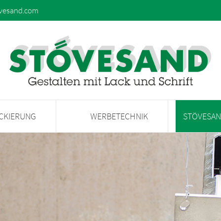
vesand.com
ACKIERUNG
WERBETECHNIK
STÖVESA